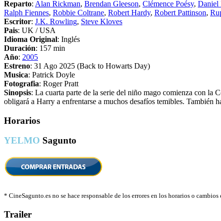
Reparto
:
Alan Rickman
,
Brendan Gleeson
,
Clémence Poésy
,
Daniel 
Ralph Fiennes
,
Robbie Coltrane
,
Robert Hardy
,
Robert Pattinson
,
Rup
Escritor
:
J.K. Rowling
,
Steve Kloves
Pais
: UK / USA
Idioma Original
: Inglés
Duración
: 157 min
Año
:
2005
Estreno
: 31 Ago 2025 (Back to Howarts Day)
Musica
: Patrick Doyle
Fotografia
: Roger Pratt
Sinopsis
: La cuarta parte de la serie del niño mago comienza con la 
obligará a Harry a enfrentarse a muchos desafíos temibles. También ha
Horarios
YELMO
Sagunto
*
CineSagunto.es no se hace responsable de los errores en los horarios o cambios
Trailer