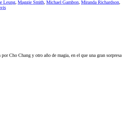
ie Leung
,
Maggie Smith
,
Michael Gambon
,
Miranda Richardson
,
vis
ón por Cho Chang y otro año de magia, en el que una gran sorpresa