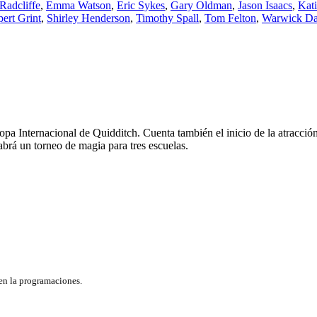
Radcliffe
,
Emma Watson
,
Eric Sykes
,
Gary Oldman
,
Jason Isaacs
,
Kat
ert Grint
,
Shirley Henderson
,
Timothy Spall
,
Tom Felton
,
Warwick Da
Copa Internacional de Quidditch. Cuenta también el inicio de la atracci
brá un torneo de magia para tres escuelas.
 en la programaciones.