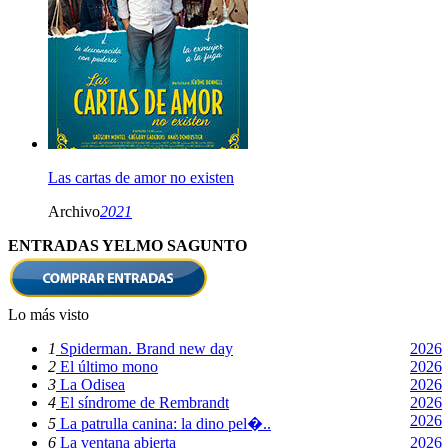
Las cartas de amor no existen
Archivo
2021
ENTRADAS YELMO SAGUNTO
Lo más visto
1
Spiderman. Brand new day
2026
2
El último mono
2026
3
La Odisea
2026
4
El síndrome de Rembrandt
2026
2026
5
La patrulla canina: la dino pel�..
6
La ventana abierta
2026