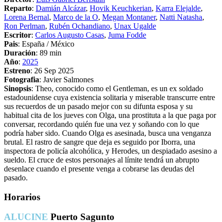
Reparto
:
Damián Alcázar
,
Hovik Keuchkerian
,
Karra Elejalde
,
Lorena Bernal
,
Marco de la O
,
Megan Montaner
,
Natti Natasha
,
Ron Perlman
,
Rubén Ochandiano
,
Unax Ugalde
Escritor
:
Carlos Augusto Casas
,
Juma Fodde
Pais
: España / México
Duración
: 89 min
Año
:
2025
Estreno
: 26 Sep 2025
Fotografia
: Javier Salmones
Sinopsis
: Theo, conocido como el Gentleman, es un ex soldado
estadounidense cuya existencia solitaria y miserable transcurre entre
sus recuerdos de un pasado mejor con su difunta esposa y su
habitual cita de los jueves con Olga, una prostituta a la que paga por
conversar, recordando quién fue una vez y soñando con lo que
podría haber sido. Cuando Olga es asesinada, busca una venganza
brutal. El rastro de sangre que deja es seguido por Iborra, una
inspectora de policía alcohólica, y Herodes, un despiadado asesino a
sueldo. El cruce de estos personajes al límite tendrá un abrupto
desenlace cuando el presente venga a cobrarse las deudas del
pasado.
Horarios
ALUCINE
Puerto Sagunto