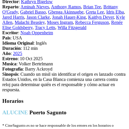
Director
:
Kathryn Bigelow
Reparto
:
Aminah Nieves
,
Anthony Ramos
,
Brian Tee
,
Brittany
O'Grady
,
Gabriel Basso
,
Gbenga Akinnagbe
,
Greta Lee
,
Idris Elba
,
Jared Harris
,
Jason Clarke
,
Jonah Hauer-King
,
Kaitlyn Dever
,
Kyle
Allen
,
Malachi Beasley
,
Moses Ingram
,
Rebecca Ferguson
,
Renée
Elise Goldsberry
,
Tracy Letts
,
Willa Fitzgerald
Escritor
:
Noah Oppenheim
Pais
: USA
Idioma Original
: Inglés
Duración
: 112 min
Año
:
2025
Estreno
: 10 Oct 2025
Musica
: Volker Bertelmann
Fotografia
: Barry Ackroyd
Sinopsis
: Cuando un misil sin identificar el origen es lanzado contra
Estados Unidos, en la Casa Blanca comienza una carrera contra
reloj para determinar quién es el responsable y cómo actuar en
respuesta.
Horarios
ALUCINE
Puerto Sagunto
*
CineSagunto.es no se hace responsable de los errores en los horarios o