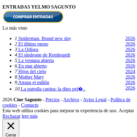
ENTRADAS YELMO SAGUNTO
Lo más visto
1
Spiderman. Brand new day
2026
2
El último mono
2026
3
La Odisea
2026
4
El síndrome de Rembrandt
2026
5
La ventana abierta
2026
6
En mar abierto
2026
7
Hijos del cielo
2024
8
Mother Mary
2026
9
Atrapa el millón
2026
2026
10
La patrulla canina: la dino pel�..
2026
Cine Sagunto
-
Precios
-
Archivo
-
Aviso Legal
-
Política de
cookies
-
Contacto
Esta web utiliza cookies para mejorar tu experiencia de uso.
Aceptar
Rechazar
leer más
Cerrar