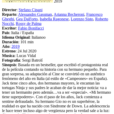
2019
Director
:
Stefano Cipani
Reparto
:
Alessandro Gassman
,
Arianna Becheroni
,
Francesco
Gheghi
,
Gea Dall'orto
,
Isabella Ragonese
,
Lorenzo Sisto
,
Roberto
Nocchi
,
Rossy de Palma
Escritor
:
Fabio Bonifacci
Pais
: Italia / España
Idioma Original
: Italianoo
Duración
: 101 min
Año
:
2019
Estreno
: 24 Jul 2020
Musica
: Lucas Vidal
Fotografia
: Sergi Batrolí
Sinopsis
: Basada en un bestseller, que escribió el protagonista real
de la película contando su historia con su hermano pequeño. Para
gran sorpresa, su adaptación al Cine se convirtió en un auténtico
fenómeno del año en Italia (al estilo de «Campeones» en España).
Jack tiene cinco años, dos hermanas mayores, le encantan las
tortugas Ninja y sus padres le acaban de dar la mejor noticia: va a
tener un hermanito pero además…va a ser «especial». «Mi hermano
tiene superpoderes». Con el paso de los años, Jack comienza a
sentirse defraudado. Su hermano Gio no es un superhéroe, la
realidad es que ha nacido con Sindrome de Down. La adolescencia
le hace tener incluso algo de vergüenza pero la verdad sale a la luz: