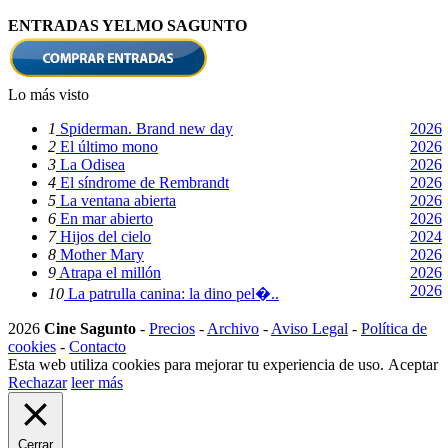
ENTRADAS YELMO SAGUNTO
Lo más visto
1
Spiderman. Brand new day
2026
2
El último mono
2026
3
La Odisea
2026
4
El síndrome de Rembrandt
2026
5
La ventana abierta
2026
6
En mar abierto
2026
7
Hijos del cielo
2024
8
Mother Mary
2026
9
Atrapa el millón
2026
2026
10
La patrulla canina: la dino pel�..
2026
Cine Sagunto
-
Precios
-
Archivo
-
Aviso Legal
-
Política de
cookies
-
Contacto
Esta web utiliza cookies para mejorar tu experiencia de uso.
Aceptar
Rechazar
leer más
Cerrar