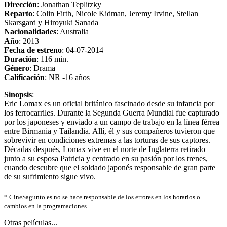
Dirección
: Jonathan Teplitzky
Reparto
: Colin Firth, Nicole Kidman, Jeremy Irvine, Stellan
Skarsgard y Hiroyuki Sanada
Nacionalidades
: Australia
Año
: 2013
Fecha de estreno
: 04-07-2014
Duración
: 116 min.
Género
: Drama
Calificación
: NR -16 años
Sinopsis
:
Eric Lomax es un oficial británico fascinado desde su infancia por
los ferrocarriles. Durante la Segunda Guerra Mundial fue capturado
por los japoneses y enviado a un campo de trabajo en la línea férrea
entre Birmania y Tailandia. Allí, él y sus compañeros tuvieron que
sobrevivir en condiciones extremas a las torturas de sus captores.
Décadas después, Lomax vive en el norte de Inglaterra retirado
junto a su esposa Patricia y centrado en su pasión por los trenes,
cuando descubre que el soldado japonés responsable de gran parte
de su sufrimiento sigue vivo.
*
CineSagunto.es no se hace responsable de los errores en los horarios o
cambios en la programaciones.
Otras películas...