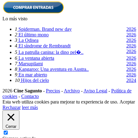
Lo más visto
1
Spiderman. Brand new day
2026
2
El último mono
2026
3
La Odisea
2026
4
El síndrome de Rembrandt
2026
2026
5
La patrulla canina: la dino pel�..
6
La ventana abierta
2026
7
Marsupilami
2026
8
Kangaroo: Una aventura en Austra..
2026
9
En mar abierto
2026
10
Hijos del cielo
2024
2026
Cine Sagunto
-
Precios
-
Archivo
-
Aviso Legal
-
Política de
cookies
-
Contacto
Esta web utiliza cookies para mejorar tu experiencia de uso.
Aceptar
Rechazar
leer más
Cerrar