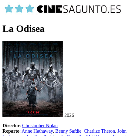
La Odisea
2026
Director
:
Christopher Nolan
Reparto
:
Anne Hathaway
,
Benny Safdie
,
Charlize Theron
,
John