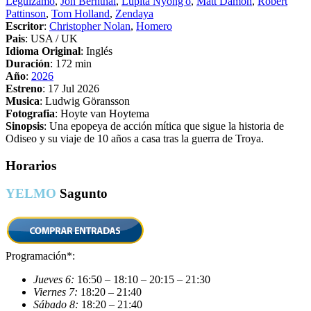
Leguizamo
,
Jon Bernthal
,
Lupita Nyong'o
,
Matt Damon
,
Robert
Pattinson
,
Tom Holland
,
Zendaya
Escritor
:
Christopher Nolan
,
Homero
Pais
: USA / UK
Idioma Original
: Inglés
Duración
: 172 min
Año
:
2026
Estreno
: 17 Jul 2026
Musica
: Ludwig Göransson
Fotografia
: Hoyte van Hoytema
Sinopsis
: Una epopeya de acción mítica que sigue la historia de
Odiseo y su viaje de 10 años a casa tras la guerra de Troya.
Horarios
YELMO
Sagunto
Programación*:
Jueves 6:
16:50 – 18:10 – 20:15 – 21:30
Viernes 7:
18:20 – 21:40
Sábado 8:
18:20 – 21:40