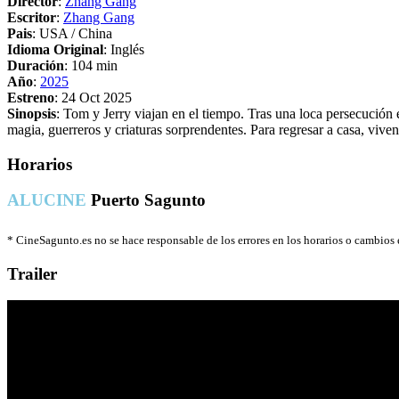
Director
:
Zhang Gang
Escritor
:
Zhang Gang
Pais
: USA / China
Idioma Original
: Inglés
Duración
: 104 min
Año
:
2025
Estreno
: 24 Oct 2025
Sinopsis
: Tom y Jerry viajan en el tiempo. Tras una loca persecución
magia, guerreros y criaturas sorprendentes. Para regresar a casa, viv
Horarios
ALUCINE
Puerto Sagunto
*
CineSagunto.es no se hace responsable de los errores en los horarios o cambios
Trailer