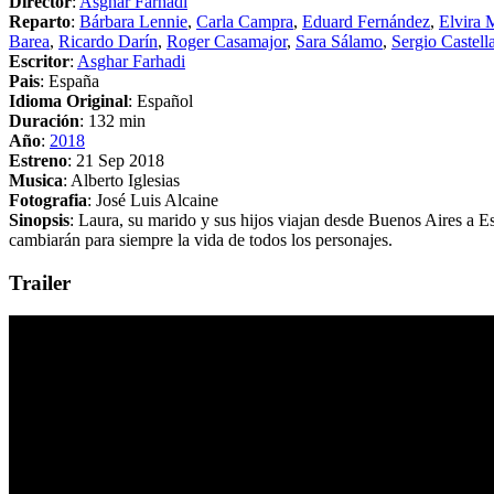
Director
:
Asghar Farhadi
Reparto
:
Bárbara Lennie
,
Carla Campra
,
Eduard Fernández
,
Elvira 
Barea
,
Ricardo Darín
,
Roger Casamajor
,
Sara Sálamo
,
Sergio Castell
Escritor
:
Asghar Farhadi
Pais
: España
Idioma Original
: Español
Duración
: 132 min
Año
:
2018
Estreno
: 21 Sep 2018
Musica
: Alberto Iglesias
Fotografia
: José Luis Alcaine
Sinopsis
: Laura, su marido y sus hijos viajan desde Buenos Aires a Es
cambiarán para siempre la vida de todos los personajes.
Trailer