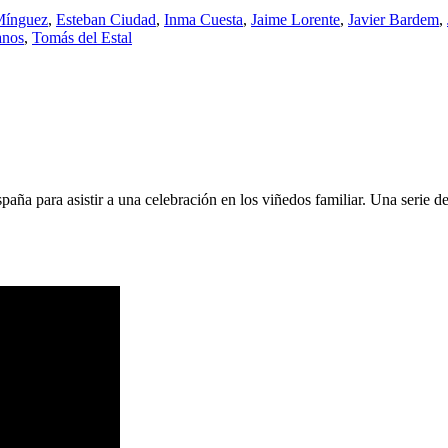
Mínguez
,
Esteban Ciudad
,
Inma Cuesta
,
Jaime Lorente
,
Javier Bardem
,
anos
,
Tomás del Estal
paña para asistir a una celebración en los viñedos familiar. Una serie 