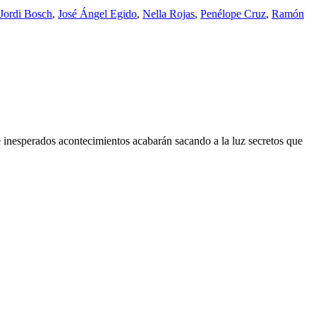
Jordi Bosch
,
José Ángel Egido
,
Nella Rojas
,
Penélope Cruz
,
Ramón
de inesperados acontecimientos acabarán sacando a la luz secretos que