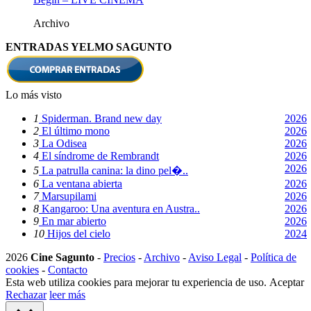
Archivo
ENTRADAS YELMO SAGUNTO
Lo más visto
1
Spiderman. Brand new day
2026
2
El último mono
2026
3
La Odisea
2026
4
El síndrome de Rembrandt
2026
2026
5
La patrulla canina: la dino pel�..
6
La ventana abierta
2026
7
Marsupilami
2026
8
Kangaroo: Una aventura en Austra..
2026
9
En mar abierto
2026
10
Hijos del cielo
2024
2026
Cine Sagunto
-
Precios
-
Archivo
-
Aviso Legal
-
Política de
cookies
-
Contacto
Esta web utiliza cookies para mejorar tu experiencia de uso.
Aceptar
Rechazar
leer más