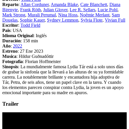
Reparto
:
Allan Corduner
,
Amanda Blake
,
Cate Blanchett
,
Diana
Birenyte
,
Frank Röth
,
Julian Glover
,
Lee R. Sellars
,
Lucie Pohl
,
Mark Strong
,
Murali Perumal
,
Nina Hoss
,
Noémie Merlant
,
Sam
Douglas
,
Sophie Kauer
,
Sydney Lemmon
,
Sylvia Flote
,
Vivian Full
Escritor
:
Todd Field
Pais
: USA
Idioma Original
: Inglés
Duración
: 158 min
Año
:
2022
Estreno
: 27 Ene 2023
Musica
: Hildur Guðnadóttir
Fotografia
: Florian Hoffmeister
Sinopsis
: La mundialmente famosa Lydia Tár está a solo unos días
de grabar la sinfonía que la llevará a las alturas de su ya formidable
carrera. La notablemente brillante y encantadora hija adoptiva de
Tár, Petra, de seis años, tiene un papel clave en la tarea. Y cuando
los elementos parecen conspirar contra Lydia, la joven es un apoyo
emocional importante para su madre en apuros.
Trailer