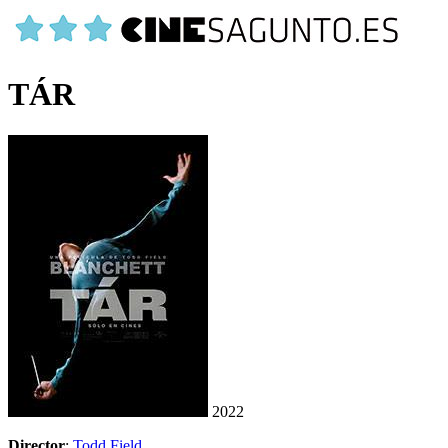
TÁR
2022
Director
:
Todd Field