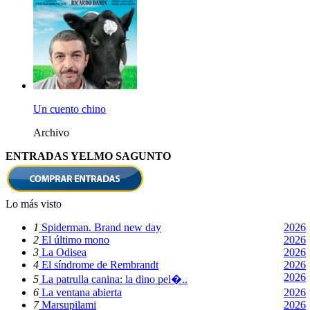
Un cuento chino
Archivo
ENTRADAS YELMO SAGUNTO
Lo más visto
1
Spiderman. Brand new day
2026
2
El último mono
2026
3
La Odisea
2026
4
El síndrome de Rembrandt
2026
2026
5
La patrulla canina: la dino pel�..
6
La ventana abierta
2026
7
Marsupilami
2026