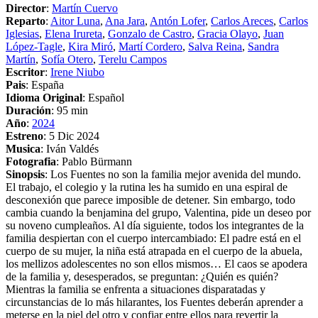
Director
:
Martín Cuervo
Reparto
:
Aitor Luna
,
Ana Jara
,
Antón Lofer
,
Carlos Areces
,
Carlos
Iglesias
,
Elena Irureta
,
Gonzalo de Castro
,
Gracia Olayo
,
Juan
López-Tagle
,
Kira Miró
,
Martí Cordero
,
Salva Reina
,
Sandra
Martín
,
Sofía Otero
,
Terelu Campos
Escritor
:
Irene Niubo
Pais
: España
Idioma Original
: Español
Duración
: 95 min
Año
:
2024
Estreno
: 5 Dic 2024
Musica
: Iván Valdés
Fotografia
: Pablo Bürmann
Sinopsis
: Los Fuentes no son la familia mejor avenida del mundo.
El trabajo, el colegio y la rutina les ha sumido en una espiral de
desconexión que parece imposible de detener. Sin embargo, todo
cambia cuando la benjamina del grupo, Valentina, pide un deseo por
su noveno cumpleaños. Al día siguiente, todos los integrantes de la
familia despiertan con el cuerpo intercambiado: El padre está en el
cuerpo de su mujer, la niña está atrapada en el cuerpo de la abuela,
los mellizos adolescentes no son ellos mismos… El caos se apodera
de la familia y, desesperados, se preguntan: ¿Quién es quién?
Mientras la familia se enfrenta a situaciones disparatadas y
circunstancias de lo más hilarantes, los Fuentes deberán aprender a
meterse en la piel del otro y confiar entre ellos para revertir la