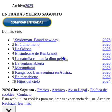
Archivo
2025
ENTRADAS YELMO SAGUNTO
Lo más visto
1
Spiderman. Brand new day
2026
2
El último mono
2026
3
La Odisea
2026
4
El síndrome de Rembrandt
2026
2026
5
La patrulla canina: la dino pel�..
6
La ventana abierta
2026
7
Marsupilami
2026
8
Kangaroo: Una aventura en Austra..
2026
9
En mar abierto
2026
10
Hijos del cielo
2024
2026
Cine Sagunto
-
Precios
-
Archivo
-
Aviso Legal
-
Política de
cookies
-
Contacto
Esta web utiliza cookies para mejorar tu experiencia de uso.
Aceptar
Rechazar
leer más