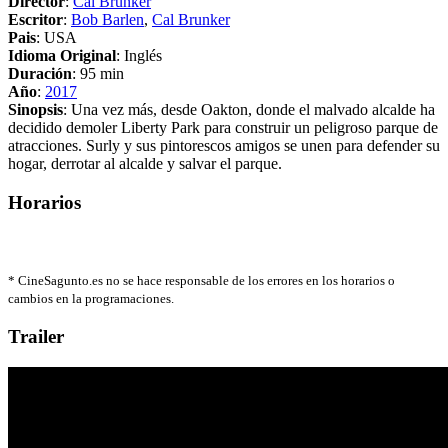
Director
:
Cal Brunker
Escritor
:
Bob Barlen
,
Cal Brunker
Pais
: USA
Idioma Original
: Inglés
Duración
: 95 min
Año
:
2017
Sinopsis
: Una vez más, desde Oakton, donde el malvado alcalde ha
decidido demoler Liberty Park para construir un peligroso parque de
atracciones. Surly y sus pintorescos amigos se unen para defender su
hogar, derrotar al alcalde y salvar el parque.
Horarios
*
CineSagunto.es no se hace responsable de los errores en los horarios o
cambios en la programaciones.
Trailer