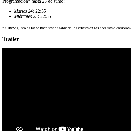
Programación* hasta 25 de Junio:
Martes 24:
22:35
Miércoles 25:
22:35
*
CineSagunto.es no se hace responsable de los errores en los horarios o cambios
Trailer