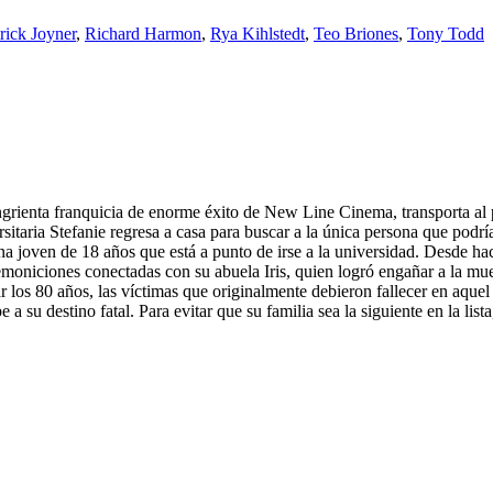
ick Joyner
,
Richard Harmon
,
Rya Kihlstedt
,
Teo Briones
,
Tony Todd
ngrienta franquicia de enorme éxito de New Line Cinema, transporta al púb
sitaria Stefanie regresa a casa para buscar a la única persona que podría
a joven de 18 años que está a punto de irse a la universidad. Desde hac
moniciones conectadas con su abuela Iris, quien logró engañar a la mue
r los 80 años, las víctimas que originalmente debieron fallecer en aquel 
 su destino fatal. Para evitar que su familia sea la siguiente en la list