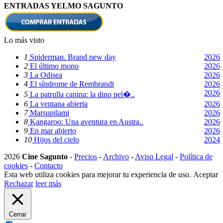
ENTRADAS YELMO SAGUNTO
Lo más visto
1
Spiderman. Brand new day
2026
2
El último mono
2026
3
La Odisea
2026
4
El síndrome de Rembrandt
2026
2026
5
La patrulla canina: la dino pel�..
6
La ventana abierta
2026
7
Marsupilami
2026
8
Kangaroo: Una aventura en Austra..
2026
9
En mar abierto
2026
10
Hijos del cielo
2024
2026
Cine Sagunto
-
Precios
-
Archivo
-
Aviso Legal
-
Política de
cookies
-
Contacto
Esta web utiliza cookies para mejorar tu experiencia de uso.
Aceptar
Rechazar
leer más
Cerrar