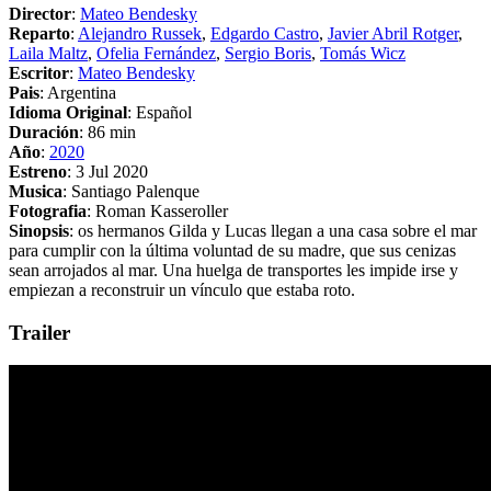
Director
:
Mateo Bendesky
Reparto
:
Alejandro Russek
,
Edgardo Castro
,
Javier Abril Rotger
,
Laila Maltz
,
Ofelia Fernández
,
Sergio Boris
,
Tomás Wicz
Escritor
:
Mateo Bendesky
Pais
: Argentina
Idioma Original
: Español
Duración
: 86 min
Año
:
2020
Estreno
: 3 Jul 2020
Musica
: Santiago Palenque
Fotografia
: Roman Kasseroller
Sinopsis
: os hermanos Gilda y Lucas llegan a una casa sobre el mar
para cumplir con la última voluntad de su madre, que sus cenizas
sean arrojados al mar. Una huelga de transportes les impide irse y
empiezan a reconstruir un vínculo que estaba roto.
Trailer