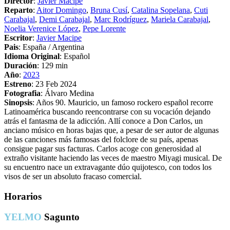
Director
:
Javier Macipe
Reparto
:
Aitor Domingo
,
Bruna Cusí
,
Catalina Sopelana
,
Cuti
Carabajal
,
Demi Carabajal
,
Marc Rodríguez
,
Mariela Carabajal
,
Noelia Verenice López
,
Pepe Lorente
Escritor
:
Javier Macipe
Pais
: España / Argentina
Idioma Original
: Español
Duración
: 129 min
Año
:
2023
Estreno
: 23 Feb 2024
Fotografia
: Álvaro Medina
Sinopsis
: Años 90. Mauricio, un famoso rockero español recorre
Latinoamérica buscando reencontrarse con su vocación dejando
atrás el fantasma de la adicción. Allí conoce a Don Carlos, un
anciano músico en horas bajas que, a pesar de ser autor de algunas
de las canciones más famosas del folclore de su país, apenas
consigue pagar sus facturas. Carlos acoge con generosidad al
extraño visitante haciendo las veces de maestro Miyagi musical. De
su encuentro nace un extravagante dúo quijotesco, con todos los
visos de ser un absoluto fracaso comercial.
Horarios
YELMO
Sagunto