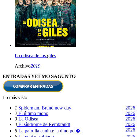
La odisea de los giles
Archivo
2019
ENTRADAS YELMO SAGUNTO
Lo más visto
1
Spiderman. Brand new day
2026
2
El último mono
2026
3
La Odisea
2026
4
El síndrome de Rembrandt
2026
2026
5
La patrulla canina: la dino pel�..
6
La ventana abierta
2026