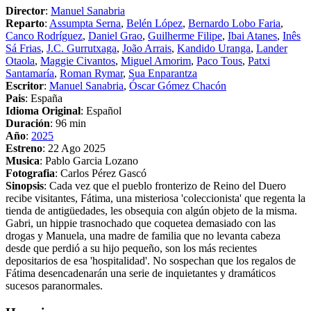
Director
:
Manuel Sanabria
Reparto
:
Assumpta Serna
,
Belén López
,
Bernardo Lobo Faria
,
Canco Rodríguez
,
Daniel Grao
,
Guilherme Filipe
,
Ibai Atanes
,
Inês
Sá Frias
,
J.C. Gurrutxaga
,
João Arrais
,
Kandido Uranga
,
Lander
Otaola
,
Maggie Civantos
,
Miguel Amorim
,
Paco Tous
,
Patxi
Santamaría
,
Roman Rymar
,
Sua Enparantza
Escritor
:
Manuel Sanabria
,
Óscar Gómez Chacón
Pais
: España
Idioma Original
: Español
Duración
: 96 min
Año
:
2025
Estreno
: 22 Ago 2025
Musica
: Pablo Garcia Lozano
Fotografia
: Carlos Pérez Gascó
Sinopsis
: Cada vez que el pueblo fronterizo de Reino del Duero
recibe visitantes, Fátima, una misteriosa 'coleccionista' que regenta la
tienda de antigüedades, les obsequia con algún objeto de la misma.
Gabri, un hippie trasnochado que coquetea demasiado con las
drogas y Manuela, una madre de familia que no levanta cabeza
desde que perdió a su hijo pequeño, son los más recientes
depositarios de esa 'hospitalidad'. No sospechan que los regalos de
Fátima desencadenarán una serie de inquietantes y dramáticos
sucesos paranormales.