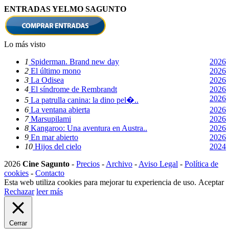
ENTRADAS YELMO SAGUNTO
Lo más visto
1
Spiderman. Brand new day
2026
2
El último mono
2026
3
La Odisea
2026
4
El síndrome de Rembrandt
2026
2026
5
La patrulla canina: la dino pel�..
6
La ventana abierta
2026
7
Marsupilami
2026
8
Kangaroo: Una aventura en Austra..
2026
9
En mar abierto
2026
10
Hijos del cielo
2024
2026
Cine Sagunto
-
Precios
-
Archivo
-
Aviso Legal
-
Política de
cookies
-
Contacto
Esta web utiliza cookies para mejorar tu experiencia de uso.
Aceptar
Rechazar
leer más
Cerrar