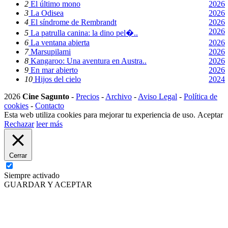
2
El último mono
2026
3
La Odisea
2026
4
El síndrome de Rembrandt
2026
2026
5
La patrulla canina: la dino pel�..
6
La ventana abierta
2026
7
Marsupilami
2026
8
Kangaroo: Una aventura en Austra..
2026
9
En mar abierto
2026
10
Hijos del cielo
2024
2026
Cine Sagunto
-
Precios
-
Archivo
-
Aviso Legal
-
Política de
cookies
-
Contacto
Esta web utiliza cookies para mejorar tu experiencia de uso.
Aceptar
Rechazar
leer más
Cerrar
Siempre activado
GUARDAR Y ACEPTAR