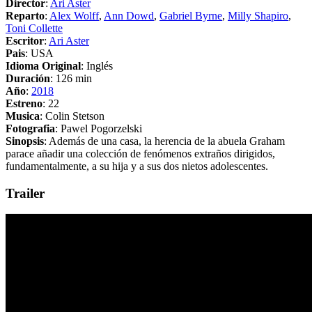
Director
:
Ari Aster
Reparto
:
Alex Wolff
,
Ann Dowd
,
Gabriel Byrne
,
Milly Shapiro
,
Toni Collette
Escritor
:
Ari Aster
Pais
: USA
Idioma Original
: Inglés
Duración
: 126 min
Año
:
2018
Estreno
: 22
Musica
: Colin Stetson
Fotografia
: Pawel Pogorzelski
Sinopsis
: Además de una casa, la herencia de la abuela Graham
parace añadir una colección de fenómenos extraños dirigidos,
fundamentalmente, a su hija y a sus dos nietos adolescentes.
Trailer