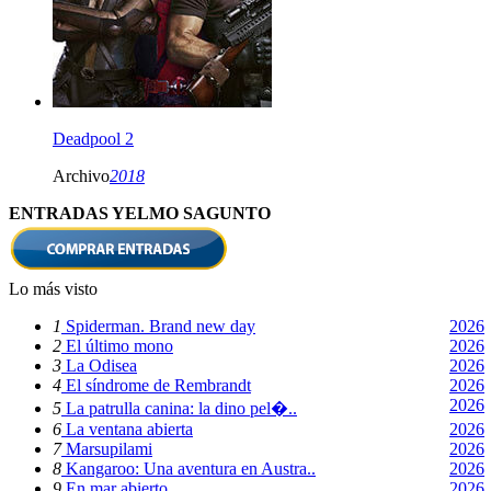
Deadpool 2
Archivo
2018
ENTRADAS YELMO SAGUNTO
Lo más visto
1
Spiderman. Brand new day
2026
2
El último mono
2026
3
La Odisea
2026
4
El síndrome de Rembrandt
2026
2026
5
La patrulla canina: la dino pel�..
6
La ventana abierta
2026
7
Marsupilami
2026
8
Kangaroo: Una aventura en Austra..
2026
9
En mar abierto
2026