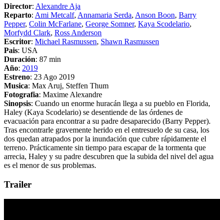
Director
:
Alexandre Aja
Reparto
:
Ami Metcalf
,
Annamaria Serda
,
Anson Boon
,
Barry
Pepper
,
Colin McFarlane
,
George Somner
,
Kaya Scodelario
,
Morfydd Clark
,
Ross Anderson
Escritor
:
Michael Rasmussen
,
Shawn Rasmussen
Pais
: USA
Duración
: 87 min
Año
:
2019
Estreno
: 23 Ago 2019
Musica
: Max Aruj, Steffen Thum
Fotografia
: Maxime Alexandre
Sinopsis
: Cuando un enorme huracán llega a su pueblo en Florida,
Haley (Kaya Scodelario) se desentiende de las órdenes de
evacuación para encontrar a su padre desaparecido (Barry Pepper).
Tras encontrarle gravemente herido en el entresuelo de su casa, los
dos quedan atrapados por la inundación que cubre rápidamente el
terreno. Prácticamente sin tiempo para escapar de la tormenta que
arrecia, Haley y su padre descubren que la subida del nivel del agua
es el menor de sus problemas.
Trailer