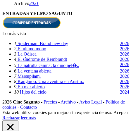
Archivo
2021
ENTRADAS YELMO SAGUNTO
Lo más visto
1
Spiderman. Brand new day
2026
2
El último mono
2026
3
La Odisea
2026
4
El síndrome de Rembrandt
2026
2026
5
La patrulla canina: la dino pel�..
6
La ventana abierta
2026
7
Marsupilami
2026
8
Kangaroo: Una aventura en Austra..
2026
9
En mar abierto
2026
10
Hijos del cielo
2024
2026
Cine Sagunto
-
Precios
-
Archivo
-
Aviso Legal
-
Política de
cookies
-
Contacto
Esta web utiliza cookies para mejorar tu experiencia de uso.
Aceptar
Rechazar
leer más