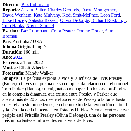
Director
:
Baz Luhrmann
Reparto
:
Austin Butler
,
Charles Grounds
,
Dacre Montgomery
,
David Wenham
,
Kate Mulvany
,
Kodi Smit-McPhee
,
Leon Ford
,
Luke Bracey
,
Natasha Bassett
,
Olivia DeJonge
,
Richard Roxburgh
,
Tom Hanks
,
Xavier Samuel
Escritor
:
Baz Luhrmann
,
Craig Pearce
,
Jeremy Doner
,
Sam
Bromell
Pais
: Australia / USA
Idioma Original
: Inglés
Duración
: 160 min
Año
:
2022
Estreno
: 24 Jun 2022
Musica
: Elliott Wheeler
Fotografia
: Mandy Walker
Sinopsis
: La película explora la vida y la música de Elvis Presley
(Butler) a través del prisma de su complicada relación con el coronel
Tom Parker (Hanks), su enigmático manager. La historia profundiza
en la compleja dinámica que existía entre Presley y Parker que
abarca más de 20 años, desde el ascenso de Presley a la fama hasta
su estrellato sin precedentes, en el contexto de la revolución cultural
y la pérdida de la inocencia en Estados Unidos. Y en el centro de ese
periplo está Priscilla Presley (Olivia DeJonge), una de las personas
más importantes e influyentes en la vida de Elvis.