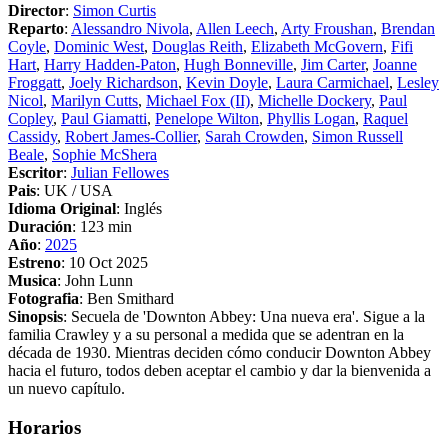
Director
:
Simon Curtis
Reparto
:
Alessandro Nivola
,
Allen Leech
,
Arty Froushan
,
Brendan
Coyle
,
Dominic West
,
Douglas Reith
,
Elizabeth McGovern
,
Fifi
Hart
,
Harry Hadden-Paton
,
Hugh Bonneville
,
Jim Carter
,
Joanne
Froggatt
,
Joely Richardson
,
Kevin Doyle
,
Laura Carmichael
,
Lesley
Nicol
,
Marilyn Cutts
,
Michael Fox (II)
,
Michelle Dockery
,
Paul
Copley
,
Paul Giamatti
,
Penelope Wilton
,
Phyllis Logan
,
Raquel
Cassidy
,
Robert James-Collier
,
Sarah Crowden
,
Simon Russell
Beale
,
Sophie McShera
Escritor
:
Julian Fellowes
Pais
: UK / USA
Idioma Original
: Inglés
Duración
: 123 min
Año
:
2025
Estreno
: 10 Oct 2025
Musica
: John Lunn
Fotografia
: Ben Smithard
Sinopsis
: Secuela de 'Downton Abbey: Una nueva era'. Sigue a la
familia Crawley y a su personal a medida que se adentran en la
década de 1930. Mientras deciden cómo conducir Downton Abbey
hacia el futuro, todos deben aceptar el cambio y dar la bienvenida a
un nuevo capítulo.
Horarios