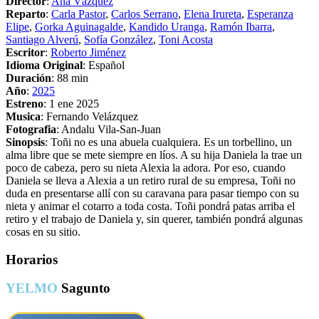
Director
:
Ana Vázquez
Reparto
:
Carla Pastor
,
Carlos Serrano
,
Elena Irureta
,
Esperanza
Elipe
,
Gorka Aguinagalde
,
Kandido Uranga
,
Ramón Ibarra
,
Santiago Alverú
,
Sofía González
,
Toni Acosta
Escritor
:
Roberto Jiménez
Idioma Original
: Español
Duración
: 88 min
Año
:
2025
Estreno
: 1 ene 2025
Musica
: Fernando Velázquez
Fotografia
: Andalu Vila-San-Juan
Sinopsis
: Toñi no es una abuela cualquiera. Es un torbellino, un
alma libre que se mete siempre en líos. A su hija Daniela la trae un
poco de cabeza, pero su nieta Alexia la adora. Por eso, cuando
Daniela se lleva a Alexia a un retiro rural de su empresa, Toñi no
duda en presentarse allí con su caravana para pasar tiempo con su
nieta y animar el cotarro a toda costa. Toñi pondrá patas arriba el
retiro y el trabajo de Daniela y, sin querer, también pondrá algunas
cosas en su sitio.
Horarios
YELMO
Sagunto