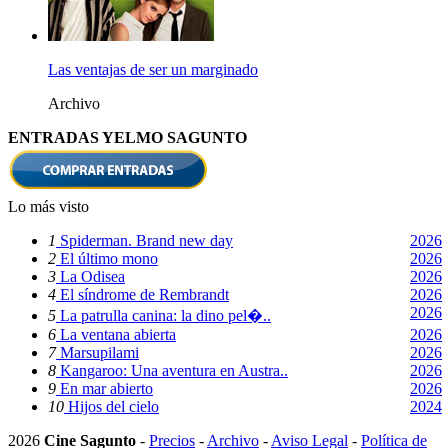
Las ventajas de ser un marginado
Archivo
ENTRADAS YELMO SAGUNTO
Lo más visto
1
Spiderman. Brand new day
2026
2
El último mono
2026
3
La Odisea
2026
4
El síndrome de Rembrandt
2026
2026
5
La patrulla canina: la dino pel�..
6
La ventana abierta
2026
7
Marsupilami
2026
8
Kangaroo: Una aventura en Austra..
2026
9
En mar abierto
2026
10
Hijos del cielo
2024
2026
Cine Sagunto
-
Precios
-
Archivo
-
Aviso Legal
-
Política de