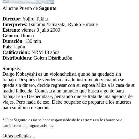
Alucine Puerto de
Sagunto
Director
: Yojiro Takita
Intérpretes
: Tsutomu Yamazaki, Ryoko Hirosue
Estreno
: viernes 3 julio 2009
Género
: Drama
Duración
: 130 min
País
: Japón
Calificación:
: NRM 13 años
Distribuidora
: Golem Distribución
Sinopsis
:
Daigo Kobayashi es un violonchelista que se ha quedado sin
trabajo. Después de vender su amado instrumento y cuando se
queda sin dinero, decide regresar con su esposa Mika a la casa de su
madre fallecida. Contesta a un anuncio que busca a gente para
trabajar en «Despedidas», pensando que se trata de una agencia de
viajes. Pero nada de eso. Debe ocuparse de preparar a los muertos
para su última despedida.
*
CineSagunto.es no se hace responsable de los errores en los horarios o
cambios en la programaciones.
Otras películas...