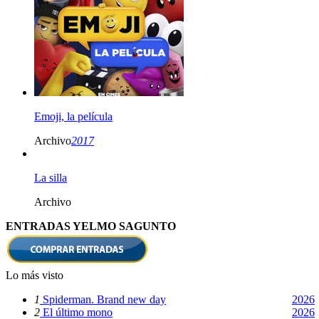
Emoji, la película
Archivo
2017
La silla
Archivo
ENTRADAS YELMO SAGUNTO
Lo más visto
1
Spiderman. Brand new day
2026
2
El último mono
2026