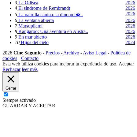
3
La Odisea
2026
4
El síndrome de Rembrandt
2026
2026
5
La patrulla canina: la dino pel�..
6
La ventana abierta
2026
7
Marsupilami
2026
8
Kangaroo: Una aventura en Austra..
2026
9
En mar abierto
2026
10
Hijos del cielo
2024
2026
Cine Sagunto
-
Precios
-
Archivo
-
Aviso Legal
-
Política de
cookies
-
Contacto
Esta web utiliza cookies para mejorar tu experiencia de uso.
Aceptar
Rechazar
leer más
Cerrar
Siempre activado
GUARDAR Y ACEPTAR