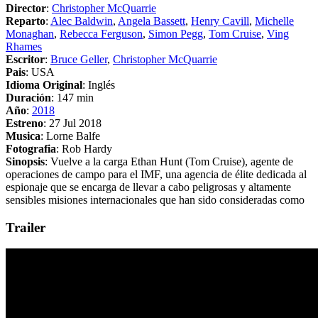
Director
:
Christopher McQuarrie
Reparto
:
Alec Baldwin
,
Angela Bassett
,
Henry Cavill
,
Michelle
Monaghan
,
Rebecca Ferguson
,
Simon Pegg
,
Tom Cruise
,
Ving
Rhames
Escritor
:
Bruce Geller
,
Christopher McQuarrie
Pais
: USA
Idioma Original
: Inglés
Duración
: 147 min
Año
:
2018
Estreno
: 27 Jul 2018
Musica
: Lorne Balfe
Fotografia
: Rob Hardy
Sinopsis
: Vuelve a la carga Ethan Hunt (Tom Cruise), agente de
operaciones de campo para el IMF, una agencia de élite dedicada al
espionaje que se encarga de llevar a cabo peligrosas y altamente
sensibles misiones internacionales que han sido consideradas como
Trailer