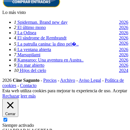
Lo más visto
1
Spiderman. Brand new day
2026
2
El último mono
2026
3
La Odisea
2026
4
El síndrome de Rembrandt
2026
2026
5
La patrulla canina: la dino pel�..
6
La ventana abierta
2026
7
Marsupilami
2026
8
Kangaroo: Una aventura en Austra..
2026
9
En mar abierto
2026
10
Hijos del cielo
2024
2026
Cine Sagunto
-
Precios
-
Archivo
-
Aviso Legal
-
Política de
cookies
-
Contacto
Esta web utiliza cookies para mejorar tu experiencia de uso.
Aceptar
Rechazar
leer más
Cerrar
Siempre activado