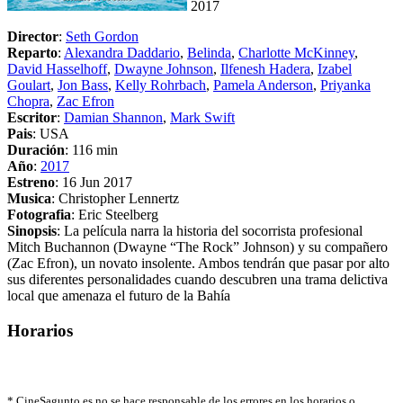
2017
Director
:
Seth Gordon
Reparto
:
Alexandra Daddario
,
Belinda
,
Charlotte McKinney
,
David Hasselhoff
,
Dwayne Johnson
,
Ilfenesh Hadera
,
Izabel
Goulart
,
Jon Bass
,
Kelly Rohrbach
,
Pamela Anderson
,
Priyanka
Chopra
,
Zac Efron
Escritor
:
Damian Shannon
,
Mark Swift
Pais
: USA
Duración
: 116 min
Año
:
2017
Estreno
: 16 Jun 2017
Musica
: Christopher Lennertz
Fotografia
: Eric Steelberg
Sinopsis
: La película narra la historia del socorrista profesional
Mitch Buchannon (Dwayne “The Rock” Johnson) y su compañero
(Zac Efron), un novato insolente. Ambos tendrán que pasar por alto
sus diferentes personalidades cuando descubren una trama delictiva
local que amenaza el futuro de la Bahía
Horarios
*
CineSagunto.es no se hace responsable de los errores en los horarios o