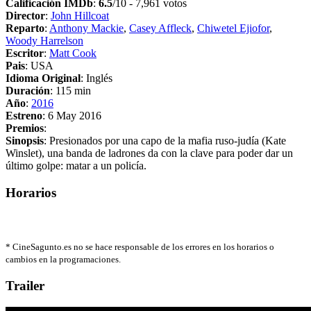
Calificación IMDb
:
6.5
/10 - 7,961 votos
Director
:
John Hillcoat
Reparto
:
Anthony Mackie
,
Casey Affleck
,
Chiwetel Ejiofor
,
Woody Harrelson
Escritor
:
Matt Cook
Pais
: USA
Idioma Original
: Inglés
Duración
: 115 min
Año
:
2016
Estreno
: 6 May 2016
Premios
:
Sinopsis
: Presionados por una capo de la mafia ruso-judía (Kate
Winslet), una banda de ladrones da con la clave para poder dar un
último golpe: matar a un policía.
Horarios
*
CineSagunto.es no se hace responsable de los errores en los horarios o
cambios en la programaciones.
Trailer