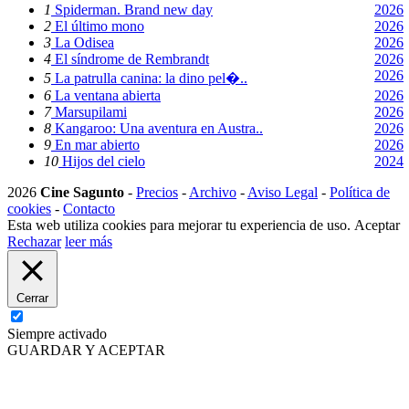
1
Spiderman. Brand new day
2026
2
El último mono
2026
3
La Odisea
2026
4
El síndrome de Rembrandt
2026
2026
5
La patrulla canina: la dino pel�..
6
La ventana abierta
2026
7
Marsupilami
2026
8
Kangaroo: Una aventura en Austra..
2026
9
En mar abierto
2026
10
Hijos del cielo
2024
2026
Cine Sagunto
-
Precios
-
Archivo
-
Aviso Legal
-
Política de
cookies
-
Contacto
Esta web utiliza cookies para mejorar tu experiencia de uso.
Aceptar
Rechazar
leer más
Cerrar
Siempre activado
GUARDAR Y ACEPTAR