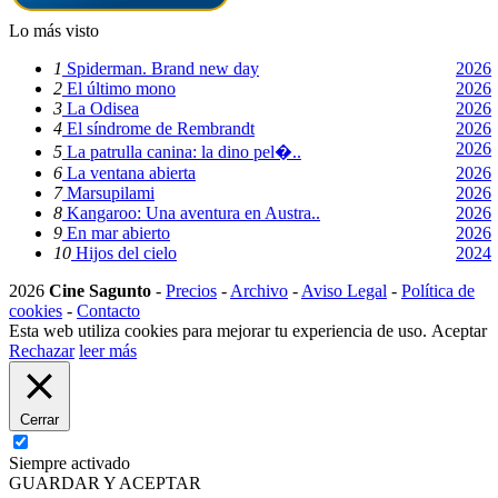
Lo más visto
1
Spiderman. Brand new day
2026
2
El último mono
2026
3
La Odisea
2026
4
El síndrome de Rembrandt
2026
2026
5
La patrulla canina: la dino pel�..
6
La ventana abierta
2026
7
Marsupilami
2026
8
Kangaroo: Una aventura en Austra..
2026
9
En mar abierto
2026
10
Hijos del cielo
2024
2026
Cine Sagunto
-
Precios
-
Archivo
-
Aviso Legal
-
Política de
cookies
-
Contacto
Esta web utiliza cookies para mejorar tu experiencia de uso.
Aceptar
Rechazar
leer más
Cerrar
Siempre activado
GUARDAR Y ACEPTAR