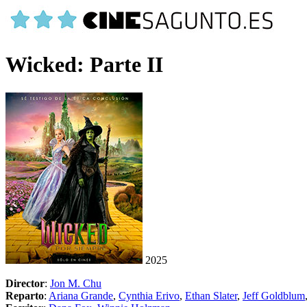
Wicked: Parte II
2025
Director
:
Jon M. Chu
Reparto
:
Ariana Grande
,
Cynthia Erivo
,
Ethan Slater
,
Jeff Goldblum