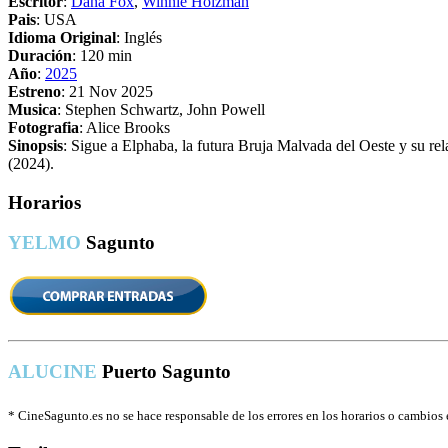
Escritor
:
Dana Fox
,
Winnie Holzman
Pais
: USA
Idioma Original
: Inglés
Duración
: 120 min
Año
:
2025
Estreno
: 21 Nov 2025
Musica
: Stephen Schwartz, John Powell
Fotografia
: Alice Brooks
Sinopsis
: Sigue a Elphaba, la futura Bruja Malvada del Oeste y su r
(2024).
Horarios
YELMO
Sagunto
ALUCINE
Puerto Sagunto
*
CineSagunto.es no se hace responsable de los errores en los horarios o cambios