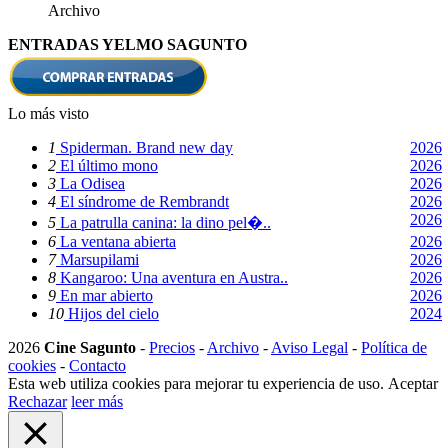
Archivo
ENTRADAS YELMO SAGUNTO
Lo más visto
1
Spiderman. Brand new day
2026
2
El último mono
2026
3
La Odisea
2026
4
El síndrome de Rembrandt
2026
2026
5
La patrulla canina: la dino pel�..
6
La ventana abierta
2026
7
Marsupilami
2026
8
Kangaroo: Una aventura en Austra..
2026
9
En mar abierto
2026
10
Hijos del cielo
2024
2026
Cine Sagunto
-
Precios
-
Archivo
-
Aviso Legal
-
Política de
cookies
-
Contacto
Esta web utiliza cookies para mejorar tu experiencia de uso.
Aceptar
Rechazar
leer más