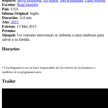
Reparto
:
Boyd Holbrook
,
Ed Harris
,
Joel Kinnaman
,
Liam Neeson
Escritor
:
Brad Ingelsby
Pais
: USA
Idioma Original
: Inglés
Duración
: 114 min
Año
:
2015
Estreno
: 13 Mar 2015
Premios
:
Sinopsis
: Un veterano mercenario se enfrenta a unos mafiosos para
salvar a su familia.
Horarios
*
CineSagunto.es no se hace responsable de los errores en los horarios o
cambios en la programaciones.
Trailer