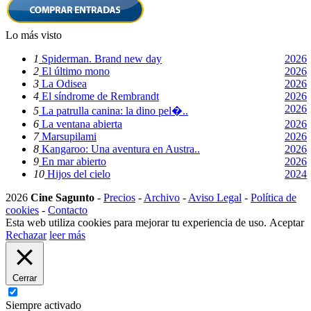
Lo más visto
1
Spiderman. Brand new day
2026
2
El último mono
2026
3
La Odisea
2026
4
El síndrome de Rembrandt
2026
2026
5
La patrulla canina: la dino pel�..
6
La ventana abierta
2026
7
Marsupilami
2026
8
Kangaroo: Una aventura en Austra..
2026
9
En mar abierto
2026
10
Hijos del cielo
2024
2026
Cine Sagunto
-
Precios
-
Archivo
-
Aviso Legal
-
Política de
cookies
-
Contacto
Esta web utiliza cookies para mejorar tu experiencia de uso.
Aceptar
Rechazar
leer más
Cerrar
Siempre activado