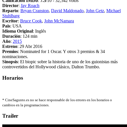
Calificación IMDb
:
7.5
/10 - 32,542 votos
Director
:
Jay Roach
Reparto
:
Bryan Cranston
,
David Maldonado
,
John Getz
,
Michael
Stuhlbarg
Escritor
:
Bruce Cook
,
John McNamara
Pais
: USA
Idioma Original
: Inglés
Duración
: 124 min
Año
:
2015
Estreno
: 29 Abr 2016
Premios
: Nominated for 1 Oscar. Y otros 3 premios & 34
nominaciones.
Sinopsis
: El biopic sobre la historia de uno de los guionistas más
controvertidos del Hollywood clásico, Dalton Trumbo.
Horarios
*
CineSagunto.es no se hace responsable de los errores en los horarios o
cambios en la programaciones.
Trailer