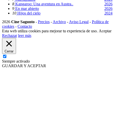
8
Kangaroo: Una aventura en Austra..
2026
9
En mar abierto
2026
10
Hijos del cielo
2024
2026
Cine Sagunto
-
Precios
-
Archivo
-
Aviso Legal
-
Política de
cookies
-
Contacto
Esta web utiliza cookies para mejorar tu experiencia de uso.
Aceptar
Rechazar
leer más
Cerrar
Siempre activado
GUARDAR Y ACEPTAR