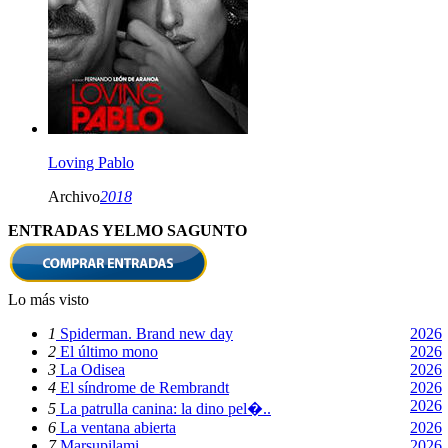
Loving Pablo
Archivo
2018
ENTRADAS YELMO SAGUNTO
Lo más visto
1
Spiderman. Brand new day
2026
2
El último mono
2026
3
La Odisea
2026
4
El síndrome de Rembrandt
2026
2026
5
La patrulla canina: la dino pel�..
6
La ventana abierta
2026
7
Marsupilami
2026