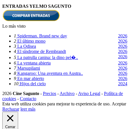
ENTRADAS YELMO SAGUNTO
Lo más visto
1
Spiderman. Brand new day
2026
2
El último mono
2026
3
La Odisea
2026
4
El síndrome de Rembrandt
2026
2026
5
La patrulla canina: la dino pel�..
6
La ventana abierta
2026
7
Marsupilami
2026
8
Kangaroo: Una aventura en Austra..
2026
9
En mar abierto
2026
10
Hijos del cielo
2024
2026
Cine Sagunto
-
Precios
-
Archivo
-
Aviso Legal
-
Política de
cookies
-
Contacto
Esta web utiliza cookies para mejorar tu experiencia de uso.
Aceptar
Rechazar
leer más
Cerrar