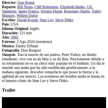
Director
:
Sam Raimi
Reparto
:
Bill Nunn
,
Cliff Robertson
,
Elizabeth Banks
,
J.K.
Simmons
,
James Franco
,
Kirsten Dunst
,
Rosemary Harris
,
Tobey
Maguire
,
Willem Dafoe
Escritor
:
David Koepp
,
Stan Lee
,
Steve Ditko
Pais
: USA
Idioma Original
: Inglés
Duración
: 121 min
Año
:
2002
Estreno
: 2 Ago 2024 (reestreno)
Musica
: Danny Elfman
Fotografia
: Don Burgess
Sinopsis
: Tras la muerte de sus padres, Peter Parker, un tímido
estudiante, vive con su tía May y su tío Ben. Precisamente debido a
su retraimiento no es un chico muy popular en el instituto. Un día le
muerde una araña que ha sido modificada genéticamente; a la
mañana siguiente, descubre estupefacto que posee la fuerza y la
agilidad de ese insecto. Las aventuras del hombre araña se basan en
el famoso cómic de Stan Lee y Steve Ditko.
Trailer