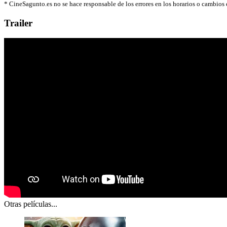
*
CineSagunto.es no se hace responsable de los errores en los horarios o cambios
Trailer
Otras películas...