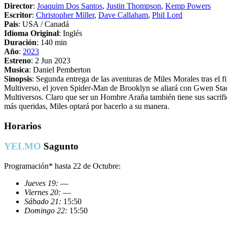
Director
:
Joaquim Dos Santos
,
Justin Thompson
,
Kemp Powers
Escritor
:
Christopher Miller
,
Dave Callaham
,
Phil Lord
Pais
: USA / Canadá
Idioma Original
: Inglés
Duración
: 140 min
Año
:
2023
Estreno
: 2 Jun 2023
Musica
: Daniel Pemberton
Sinopsis
: Segunda entrega de las aventuras de Miles Morales tras el 
Multiverso, el joven Spider-Man de Brooklyn se aliará con Gwen Stacy
Multiversos. Claro que ser un Hombre Araña también tiene sus sacrifi
más queridas, Miles optará por hacerlo a su manera.
Horarios
YELMO
Sagunto
Programación* hasta 22 de Octubre:
Jueves 19:
—
Viernes 20:
—
Sábado 21:
15:50
Domingo 22:
15:50