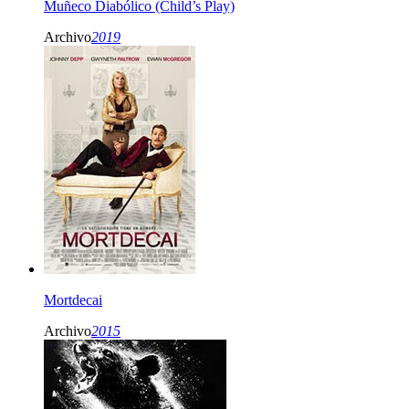
Muñeco Diabólico (Child’s Play)
Archivo
2019
Mortdecai
Archivo
2015