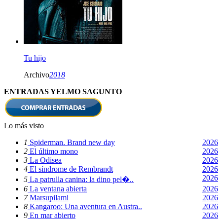
Tu hijo
Archivo
2018
ENTRADAS YELMO SAGUNTO
Lo más visto
1
Spiderman. Brand new day
2026
2
El último mono
2026
3
La Odisea
2026
4
El síndrome de Rembrandt
2026
2026
5
La patrulla canina: la dino pel�..
6
La ventana abierta
2026
7
Marsupilami
2026
8
Kangaroo: Una aventura en Austra..
2026
9
En mar abierto
2026