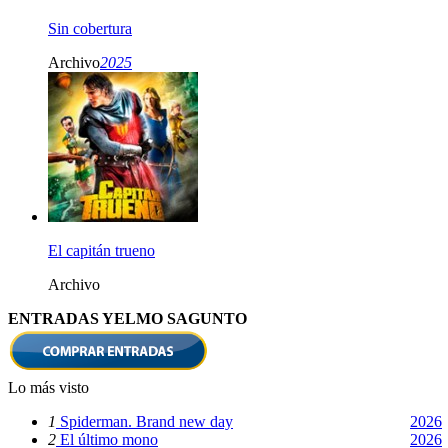
Sin cobertura
Archivo
2025
El capitán trueno
Archivo
ENTRADAS YELMO SAGUNTO
Lo más visto
1
Spiderman. Brand new day
2026
2
El último mono
2026