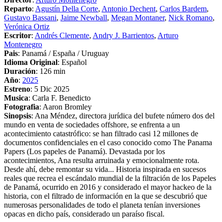
Reparto
:
Agustín Della Corte
,
Antonio Dechent
,
Carlos Bardem
,
Gustavo Bassani
,
Jaime Newball
,
Megan Montaner
,
Nick Romano
,
Verónica Ortiz
Escritor
:
Andrés Clemente
,
Andry J. Barrientos
,
Arturo
Montenegro
Pais
: Panamá / España / Uruguay
Idioma Original
: Español
Duración
: 126 min
Año
:
2025
Estreno
: 5 Dic 2025
Musica
: Carla F. Benedicto
Fotografia
: Aaron Bromley
Sinopsis
: Ana Méndez, directora jurídica del bufete número dos del
mundo en venta de sociedades offshore, se enfrenta a un
acontecimiento catastrófico: se han filtrado casi 12 millones de
documentos confidenciales en el caso conocido como The Panama
Papers (Los papeles de Panamá). Devastada por los
acontecimientos, Ana resulta arruinada y emocionalmente rota.
Desde ahí, debe remontar su vida... Historia inspirada en sucesos
reales que recrea el escándalo mundial de la filtración de los Papeles
de Panamá, ocurrido en 2016 y considerado el mayor hackeo de la
historia, con el filtrado de información en la que se descubrió que
numerosas personalidades de todo el planeta tenían inversiones
opacas en dicho país, considerado un paraíso fiscal.