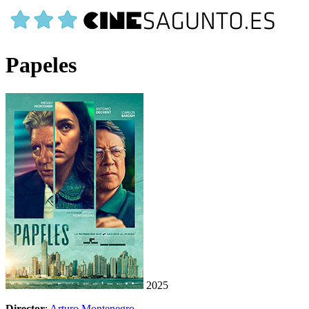
Papeles
2025
Director
:
Arturo Montenegro