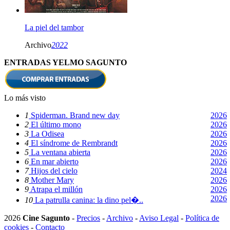
La piel del tambor
Archivo
2022
ENTRADAS YELMO SAGUNTO
Lo más visto
1
Spiderman. Brand new day
2026
2
El último mono
2026
3
La Odisea
2026
4
El síndrome de Rembrandt
2026
5
La ventana abierta
2026
6
En mar abierto
2026
7
Hijos del cielo
2024
8
Mother Mary
2026
9
Atrapa el millón
2026
2026
10
La patrulla canina: la dino pel�..
2026
Cine Sagunto
-
Precios
-
Archivo
-
Aviso Legal
-
Política de
cookies
-
Contacto