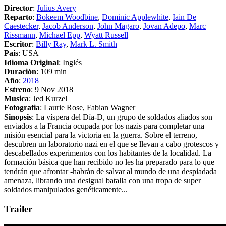
Director
:
Julius Avery
Reparto
:
Bokeem Woodbine
,
Dominic Applewhite
,
Iain De
Caestecker
,
Jacob Anderson
,
John Magaro
,
Jovan Adepo
,
Marc
Rissmann
,
Michael Epp
,
Wyatt Russell
Escritor
:
Billy Ray
,
Mark L. Smith
Pais
: USA
Idioma Original
: Inglés
Duración
: 109 min
Año
:
2018
Estreno
: 9 Nov 2018
Musica
: Jed Kurzel
Fotografia
: Laurie Rose, Fabian Wagner
Sinopsis
: La víspera del Día-D, un grupo de soldados aliados son
enviados a la Francia ocupada por los nazis para completar una
misión esencial para la victoria en la guerra. Sobre el terreno,
descubren un laboratorio nazi en el que se llevan a cabo grotescos y
descabellados experimentos con los habitantes de la localidad. La
formación básica que han recibido no les ha preparado para lo que
tendrán que afrontar -habrán de salvar al mundo de una despiadada
amenaza, librando una desigual batalla con una tropa de super
soldados manipulados genéticamente...
Trailer