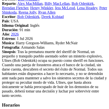
Reparto
:
Alex MacMillan
,
Billy MacLellan
,
Bob Odenkirk
,
Brendan Fletcher
,
Henry Winkler
,
Jess McLeod
,
Lena Headey
,
Peter
Shinkoda
,
Reena Jolly
,
Ryan Allen
Escritor
:
Bob Odenkirk
,
Derek Kolstad
Pais
: USA
Idioma Original
: Inglés
Duración
: 91 min
Año
:
2026
Estreno
: 1 Jul 2026
Musica
: Harry Gregson-Williams, Ryder McNair
Fotografia
: Armando Salas
Sinopsis
: Tras la prematura muerte del sheriff de Normal, un
pequeño y tranquilo pueblo asentado sobre un misterio explosivo,
Ulises (Bob Odenkirk) ocupa su puesto como sheriff en funciones.
Cuando una pareja de forasteros atraca el banco de la ciudad, sin
darse cuenta, descubren el secreto del éxito de Normal. Todos sus
habitantes están dispuestos a hacer lo necesario, y no se detendrán
ante nada para mantener a salvo los siniestros secretos de la ciudad y
proteger su peculiar modo de vida. Ulises, que hasta ahora
únicamente se había preocupado de huir de los demonios de su
pasado, deberá tomar una decisión y luchar por sobrevivir entre
tanto secreto.
Horarios