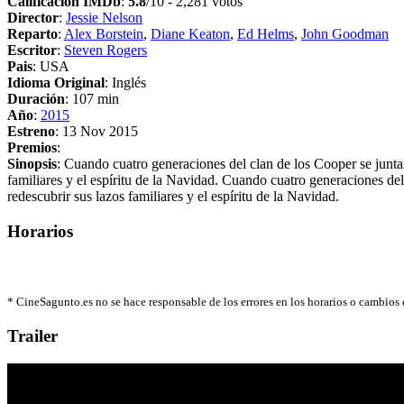
Calificación IMDb
:
5.8
/10 - 2,281 votos
Director
:
Jessie Nelson
Reparto
:
Alex Borstein
,
Diane Keaton
,
Ed Helms
,
John Goodman
Escritor
:
Steven Rogers
Pais
: USA
Idioma Original
: Inglés
Duración
: 107 min
Año
:
2015
Estreno
: 13 Nov 2015
Premios
:
Sinopsis
: Cuando cuatro generaciones del clan de los Cooper se junta
familiares y el espíritu de la Navidad. Cuando cuatro generaciones de
redescubrir sus lazos familiares y el espíritu de la Navidad.
Horarios
*
CineSagunto.es no se hace responsable de los errores en los horarios o cambios
Trailer