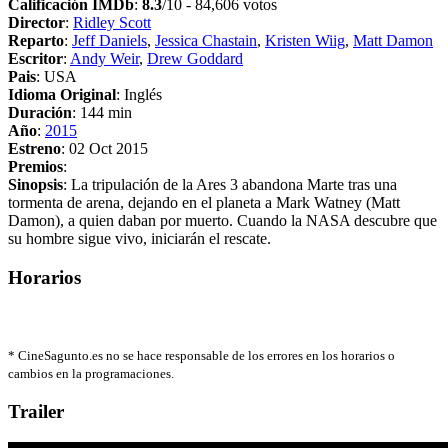
Calificación IMDb
:
8.3
/10 - 84,606 votos
Director
:
Ridley Scott
Reparto
:
Jeff Daniels
,
Jessica Chastain
,
Kristen Wiig
,
Matt Damon
Escritor
:
Andy Weir
,
Drew Goddard
Pais
: USA
Idioma Original
: Inglés
Duración
: 144 min
Año
:
2015
Estreno
: 02 Oct 2015
Premios
:
Sinopsis
: La tripulación de la Ares 3 abandona Marte tras una
tormenta de arena, dejando en el planeta a Mark Watney (Matt
Damon), a quien daban por muerto. Cuando la NASA descubre que
su hombre sigue vivo, iniciarán el rescate.
Horarios
*
CineSagunto.es no se hace responsable de los errores en los horarios o
cambios en la programaciones.
Trailer