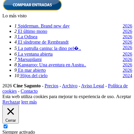
Lo más visto
1
Spiderman. Brand new day
2026
2
El último mono
2026
3
La Odisea
2026
4
El síndrome de Rembrandt
2026
2026
5
La patrulla canina: la dino pel�..
6
La ventana abierta
2026
7
Marsupilami
2026
8
Kangaroo: Una aventura en Austra..
2026
9
En mar abierto
2026
10
Hijos del cielo
2024
2026
Cine Sagunto
-
Precios
-
Archivo
-
Aviso Legal
-
Política de
cookies
-
Contacto
Esta web utiliza cookies para mejorar tu experiencia de uso.
Aceptar
Rechazar
leer más
Cerrar
Siempre activado