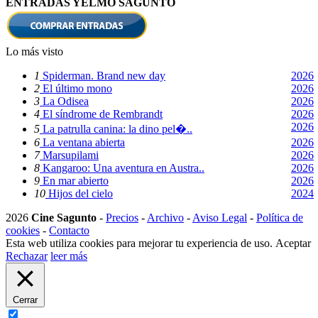
ENTRADAS YELMO SAGUNTO
Lo más visto
1
Spiderman. Brand new day
2026
2
El último mono
2026
3
La Odisea
2026
4
El síndrome de Rembrandt
2026
2026
5
La patrulla canina: la dino pel�..
6
La ventana abierta
2026
7
Marsupilami
2026
8
Kangaroo: Una aventura en Austra..
2026
9
En mar abierto
2026
10
Hijos del cielo
2024
2026
Cine Sagunto
-
Precios
-
Archivo
-
Aviso Legal
-
Política de
cookies
-
Contacto
Esta web utiliza cookies para mejorar tu experiencia de uso.
Aceptar
Rechazar
leer más
Cerrar