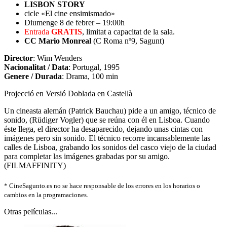
LISBON STORY
cicle «El cine ensimismado»
Diumenge 8 de febrer – 19:00h
Entrada
GRATIS
, limitat a capacitat de la sala.
CC Mario Monreal
(C Roma nº9, Sagunt)
Director
: Wim Wenders
Nacionalitat / Data
: Portugal, 1995
Genere / Durada
: Drama, 100 min
Projecció en Versió Doblada en Castellà
Un cineasta alemán (Patrick Bauchau) pide a un amigo, técnico de
sonido, (Rüdiger Vogler) que se reúna con él en Lisboa. Cuando
éste llega, el director ha desaparecido, dejando unas cintas con
imágenes pero sin sonido. El técnico recorre incansablemente las
calles de Lisboa, grabando los sonidos del casco viejo de la ciudad
para completar las imágenes grabadas por su amigo.
(FILMAFFINITY)
*
CineSagunto.es no se hace responsable de los errores en los horarios o
cambios en la programaciones.
Otras películas...