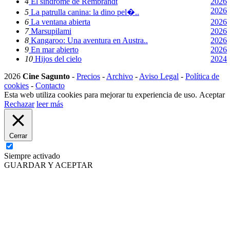
4
El síndrome de Rembrandt
2026
2026
5
La patrulla canina: la dino pel�..
6
La ventana abierta
2026
7
Marsupilami
2026
8
Kangaroo: Una aventura en Austra..
2026
9
En mar abierto
2026
10
Hijos del cielo
2024
2026
Cine Sagunto
-
Precios
-
Archivo
-
Aviso Legal
-
Política de
cookies
-
Contacto
Esta web utiliza cookies para mejorar tu experiencia de uso.
Aceptar
Rechazar
leer más
Cerrar
Siempre activado
GUARDAR Y ACEPTAR