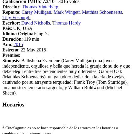
Calificación IMDb
:
7.3
/10 - 3016 votos
Director
:
Thomas Vinterberg
Reparto
:
Carey Mulligan
,
Mark Wingett
,
Matthias Schoenaerts
,
Tilly Vosburgh
Escritor
:
David Nicholls
,
Thomas Hardy
Pais
: UK, USA
Idioma Original
: Inglés
Duración
: 119 min
Año
:
2015
Estreno
: 22 May 2015
Premios
:
Sinopsis
: Bathsheba Everdene (Carey Mulligan) una joven
independiente, orgullosa y bella que hereda la granja de su tío y que
debe elegir entre tres pretendientes muy diferentes: Gabriel Oak
(Matthias Schoenaerts), un ganadero dedicado a la cría de ovejas,
cautivado por su atrayente terquedad; Frank Troy (Tom Sturridge),
un apuesto y temerario sargento; y William Boldwood (Michael
Sheen).
Horarios
*
CineSagunto.es no se hace responsable de los errores en los horarios o
cambios en la programaciones.