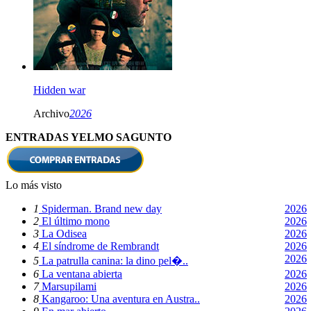
Hidden war
Archivo
2026
ENTRADAS YELMO SAGUNTO
Lo más visto
1
Spiderman. Brand new day
2026
2
El último mono
2026
3
La Odisea
2026
4
El síndrome de Rembrandt
2026
2026
5
La patrulla canina: la dino pel�..
6
La ventana abierta
2026
7
Marsupilami
2026
8
Kangaroo: Una aventura en Austra..
2026