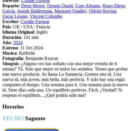
Director
:
Coralie Fargeat
Reparto
:
Demi Moore
,
Dennis Quaid
,
Gore Abrams
,
Hugo Diego
García
,
Joseph Balderrama
,
Margaret Qualley
,
Olivier Raynal
,
Oscar Lesage
,
Vincent Colombe
Escritor
:
Coralie Fargeat
Pais
: UK / USA / Francia
Idioma Original
: Inglés
Duración
: 141 min
Año
:
2024
Estreno
: 11 Oct 2024
Musica
: Raffertie
Fotografia
: Benjamin Kracun
Sinopsis
: ¿Alguna vez has soñado con una mejor versión de ti
misma? Tú. Solo que mejor en todos los sentidos. Tienes que probar
este nuevo producto. Se llama La Sustancia. Genera otra tú. Una
nueva tú, más joven, más bella, más perfecta. Y solo hay una regla:
compartes el tiempo. Una semana para ti. Una semana para la nueva
tú. Siete días cada una. Un equilibrio perfecto. Fácil. ¿Verdad? Si
respetas el equilibrio... ¿Qué podría salir mal?
Horarios
YELMO
Sagunto