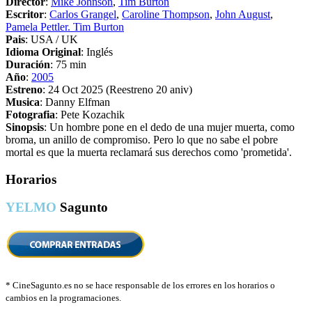
Director
:
Mike Johnson
,
Tim Burton
Escritor
:
Carlos Grangel
,
Caroline Thompson
,
John August
,
Pamela Pettler. Tim Burton
Pais
: USA / UK
Idioma Original
: Inglés
Duración
: 75 min
Año
:
2005
Estreno
: 24 Oct 2025 (Reestreno 20 aniv)
Musica
: Danny Elfman
Fotografia
: Pete Kozachik
Sinopsis
: Un hombre pone en el dedo de una mujer muerta, como
broma, un anillo de compromiso. Pero lo que no sabe el pobre
mortal es que la muerta reclamará sus derechos como 'prometida'.
Horarios
YELMO
Sagunto
*
CineSagunto.es no se hace responsable de los errores en los horarios o
cambios en la programaciones.