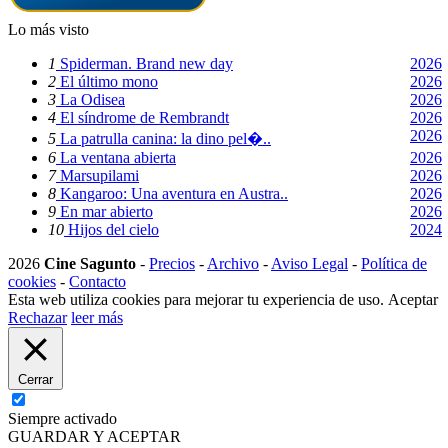
Lo más visto
1
Spiderman. Brand new day
2026
2
El último mono
2026
3
La Odisea
2026
4
El síndrome de Rembrandt
2026
2026
5
La patrulla canina: la dino pel�..
6
La ventana abierta
2026
7
Marsupilami
2026
8
Kangaroo: Una aventura en Austra..
2026
9
En mar abierto
2026
10
Hijos del cielo
2024
2026
Cine Sagunto
-
Precios
-
Archivo
-
Aviso Legal
-
Política de
cookies
-
Contacto
Esta web utiliza cookies para mejorar tu experiencia de uso.
Aceptar
Rechazar
leer más
Cerrar
Siempre activado
GUARDAR Y ACEPTAR