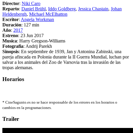
Director
:
Niki Caro
Reparto
:
Daniel Brühl
,
Iddo Goldberg
,
Jessica Chastain
,
Johan
Heldenbergh
,
Michael McElhatton
Escritor
:
Angela Workman
Duración
: 127 min
Año
:
2017
Estreno
: 23 Jun 2017
Musica
: Harry Gregson-Williams
Fotografia
: Andrij Parekh
Sinopsis
: En septiembre de 1939, Jan y Antonina Zabinski, una
pareja afincada en Polonia durante la II Guerra Mundial, luchan por
salvar a los animales del Zoo de Varsovia tras la invasión de las
tropas alemanas.
Horarios
*
CineSagunto.es no se hace responsable de los errores en los horarios o
cambios en la programaciones.
Trailer