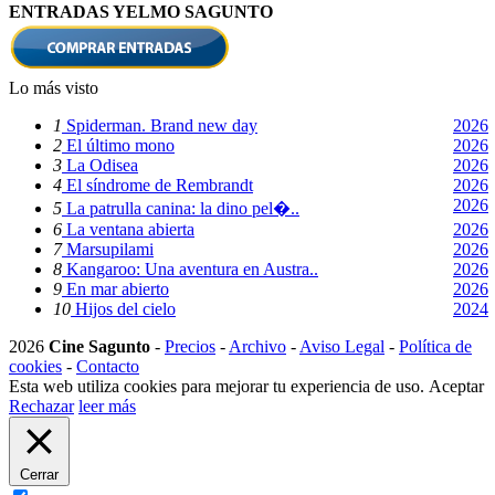
ENTRADAS YELMO SAGUNTO
Lo más visto
1
Spiderman. Brand new day
2026
2
El último mono
2026
3
La Odisea
2026
4
El síndrome de Rembrandt
2026
2026
5
La patrulla canina: la dino pel�..
6
La ventana abierta
2026
7
Marsupilami
2026
8
Kangaroo: Una aventura en Austra..
2026
9
En mar abierto
2026
10
Hijos del cielo
2024
2026
Cine Sagunto
-
Precios
-
Archivo
-
Aviso Legal
-
Política de
cookies
-
Contacto
Esta web utiliza cookies para mejorar tu experiencia de uso.
Aceptar
Rechazar
leer más
Cerrar