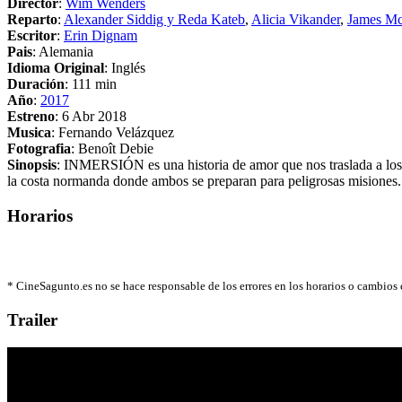
Director
:
Wim Wenders
Reparto
:
Alexander Siddig y Reda Kateb
,
Alicia Vikander
,
James M
Escritor
:
Erin Dignam
Pais
: Alemania
Idioma Original
: Inglés
Duración
: 111 min
Año
:
2017
Estreno
: 6 Abr 2018
Musica
: Fernando Velázquez
Fotografia
: Benoît Debie
Sinopsis
: INMERSIÓN es una historia de amor que nos traslada a lo
la costa normanda donde ambos se preparan para peligrosas misiones. 
Horarios
*
CineSagunto.es no se hace responsable de los errores en los horarios o cambios
Trailer