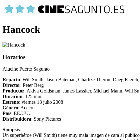
Hancock
Horarios
Alucine Puerto Sagunto
Reparto
: Will Smith, Jason Bateman, Charlize Theron, Daeg Faerch
Director
: Peter Berg
Productor
: Akiva Goldsman, James Lassiter, Michael Mann, Will Sm
Duración
: 125 min.
Estreno
: viernes 18 julio 2008
Género
: Acción
País
: EE.UU.
Distribuidora
: Sony Pictures
Sinopsis
:
Un superhéroe (Will Smith) tiene muy mala imagen de cara al público 