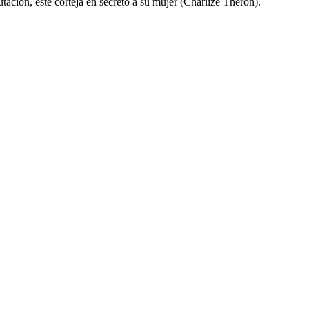
tación, éste corteja en secreto a su mujer (Charlize Theron).