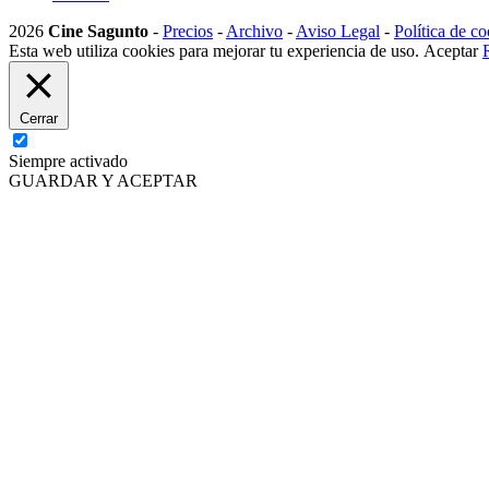
2026
Cine Sagunto
-
Precios
-
Archivo
-
Aviso Legal
-
Política de co
Esta web utiliza cookies para mejorar tu experiencia de uso.
Aceptar
Cerrar
Siempre activado
GUARDAR Y ACEPTAR