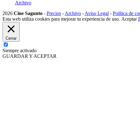
Archivo
2026
Cine Sagunto
-
Precios
-
Archivo
-
Aviso Legal
-
Política de co
Esta web utiliza cookies para mejorar tu experiencia de uso.
Aceptar
Cerrar
Siempre activado
GUARDAR Y ACEPTAR