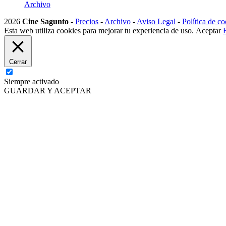
Archivo
2026
Cine Sagunto
-
Precios
-
Archivo
-
Aviso Legal
-
Política de co
Esta web utiliza cookies para mejorar tu experiencia de uso.
Aceptar
Cerrar
Siempre activado
GUARDAR Y ACEPTAR