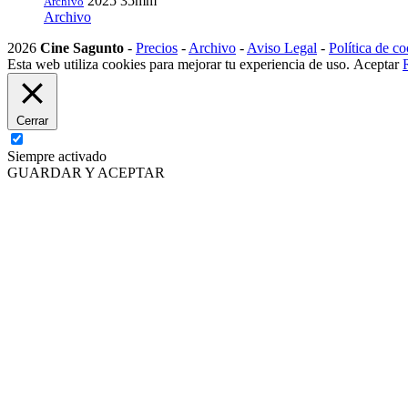
2025
35mm
Archivo
Archivo
2026
Cine Sagunto
-
Precios
-
Archivo
-
Aviso Legal
-
Política de co
Esta web utiliza cookies para mejorar tu experiencia de uso.
Aceptar
Cerrar
Siempre activado
GUARDAR Y ACEPTAR