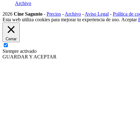
Archivo
2026
Cine Sagunto
-
Precios
-
Archivo
-
Aviso Legal
-
Política de co
Esta web utiliza cookies para mejorar tu experiencia de uso.
Aceptar
Cerrar
Siempre activado
GUARDAR Y ACEPTAR